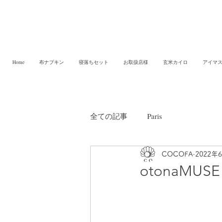
Home
布ナプキン
寝落ちセット
お取扱店様
玄米カイロ
アイマ
全ての記事
Paris
COCOFA
2022年
otonaMUS