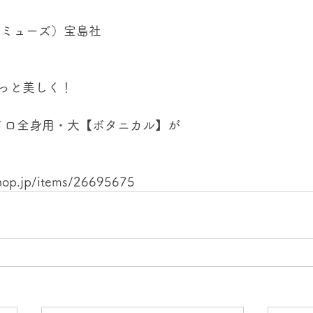
トナミューズ）宝島社
っと美しく！
カイロ全身用・大【ボタニカル】が
shop.jp/items/26695675