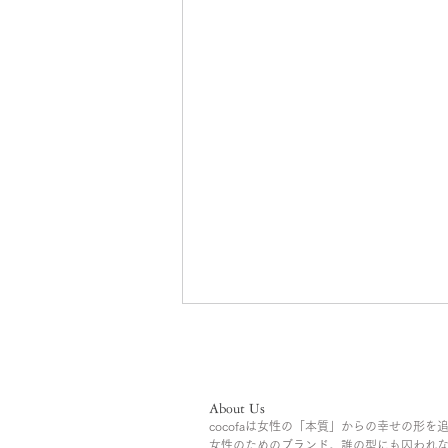
About Us
cocofaは女性の「本質」からの幸せの形を
女性のためのブランド。誰の型にも囚われ