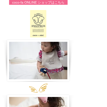
coco-fa ONLINE ショップはこちら