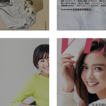
an・an No.216
AN.2020