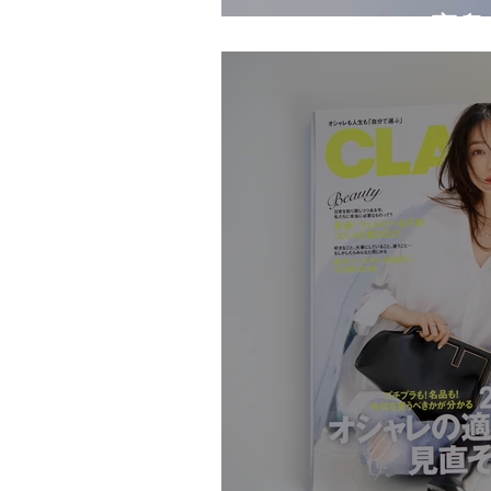
otonaMUSE（宝島