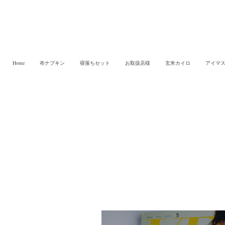
Home
布ナプキン
寝落ちセット
お取扱店様
玄米カイロ
アイマ